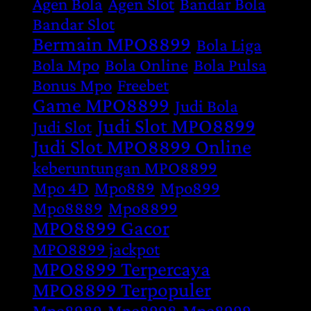
Agen Bola
Agen Slot
Bandar Bola
8
e
M
Bandar Slot
9
M
P
Bermain MPO8899
Bola Liga
9
P
O
Bola Mpo
Bola Online
Bola Pulsa
O
8
Bonus Mpo
Freebet
8
8
Game MPO8899
Judi Bola
8
9
9
Judi Slot MPO8899
9
Judi Slot
9
Judi Slot MPO8899 Online
keberuntungan MPO8899
Mpo 4D
Mpo889
Mpo899
Mpo8889
Mpo8899
MPO8899 Gacor
MPO8899 jackpot
MPO8899 Terpercaya
MPO8899 Terpopuler
Mpo8989
Mpo8998
Mpo8999