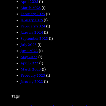
l
April 2025
(1)
a
m
P
March 2025
(1)
n
b
r
February 2025
(1)
B
e
o
January 2025
(1)
e
r
m
February 2024
(1)
r
S
o
January 2024
(1)
s
e
C
September 2023
(1)
a
t
u
July 2023
(1)
m
i
a
June 2023
(1)
a
a
n
May 2023
(1)
A
S
G
April 2023
(1)
g
i
r
March 2023
(1)
e
t
a
February 2023
(1)
n
u
t
January 2023
(1)
M
s
i
P
G
s
Tags
O
a
D
8
m
i