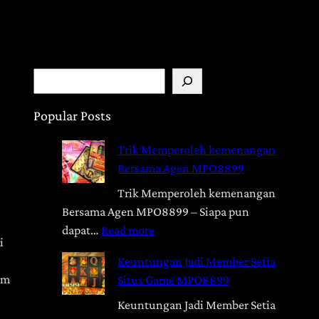
S
e
a
Popular Posts
r
Trik Memperoleh kemenangan
c
Bersama Agen MPO8899
h
Trik Memperoleh kemenangan
Bersama Agen MPO8899 – Siapa pun
:
dapat…
Read more
i
T
Keuntungan Jadi Member Setia
r
am
Situs Game MPO8899
i
k
Keuntungan Jadi Member Setia