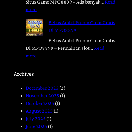
M
Situs Game MPO8899 – Ada banyak…
Read
e
:
more
m
K
Bebas Ambil Promo Cuan Gratis
p
e
Di MPO8899
e
u
r
n
Bebas Ambil Promo Cuan Gratis
o
t
Di MPO8899 – Permainan slot…
Read
l
u
:
more
e
n
B
h
g
e
Archives
k
a
b
e
n
a
December 2025
(2)
m
J
s
November 2025
(1)
e
a
A
October 2025
(1)
n
d
m
August 2025
(1)
a
i
b
July 2025
(1)
n
M
i
June 2025
(1)
g
e