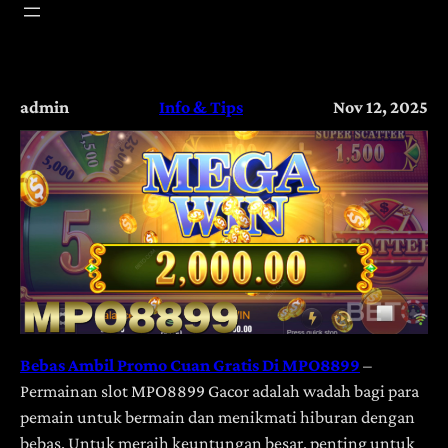
Skip
to
content
admin
Info & Tips
Nov 12, 2025
Bebas Ambil Promo Cuan Gratis Di MPO8899
–
Permainan slot MPO8899 Gacor adalah wadah bagi para
pemain untuk bermain dan menikmati hiburan dengan
bebas. Untuk meraih keuntungan besar, penting untuk