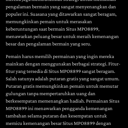
pengalaman bermain yang sangat menyenangkan dan
populer ini. Suasana yang ditawarkan sangat beragam,
memungkinkan pemain untuk merasakan
keberuntungan saat bermain Situs MPO8899,
menawarkan peluang besar untuk meraih kemenangan
besar dan pengalaman bermain yang seru.
Pemain harus memilih permainan yang ingin mereka
mainkan dengan menggunakan berbagai strategi. Fitur-
fitur yang tersedia di Situs MPO8899 sangat beragam.
Salah satunya adalah putaran gratis yang sangat umum.
Putaran gratis memungkinkan pemain untuk memutar
gulungan tanpa mempertaruhkan uang dan
berkesempatan memenangkan hadiah. Permainan Situs
MPO8899 ini menawarkan pengganda kemenangan
tambahan selama putaran dan kesempatan untuk
memicu kemenangan besar Situs MPO8899 dengan