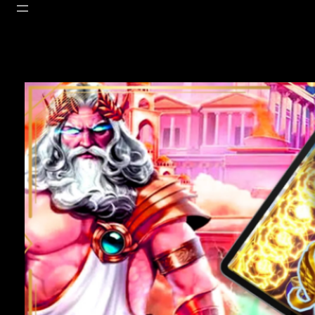
Skip
to
content