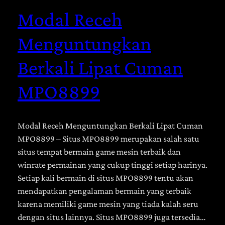
Modal Receh
Menguntungkan
Berkali Lipat Cuman
MPO8899
Modal Receh Menguntungkan Berkali Lipat Cuman
MPO8899 – Situs MPO8899 merupakan salah satu
situs tempat bermain game mesin terbaik dan
winrate permainan yang cukup tinggi setiap harinya.
Setiap kali bermain di situs MPO8899 tentu akan
mendapatkan pengalaman bermain yang terbaik
karena memiliki game mesin yang tiada kalah seru
dengan situs lainnya. Situs MPO8899 juga tersedia…