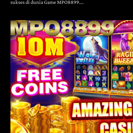
sukses di dunia Game MPO8899.…