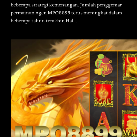
beberapa strategi kemenangan. Jumlah penggemar
permainan Agen MPO8899 terus meningkat dalam
beberapa tahun terakhir. Hal…