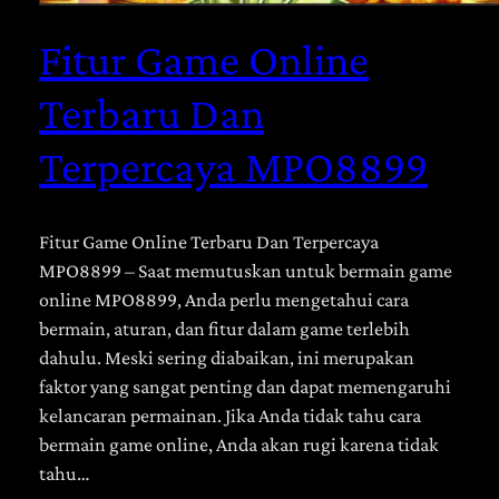
Fitur Game Online
Terbaru Dan
Terpercaya MPO8899
Fitur Game Online Terbaru Dan Terpercaya
MPO8899 – Saat memutuskan untuk bermain game
online MPO8899, Anda perlu mengetahui cara
bermain, aturan, dan fitur dalam game terlebih
dahulu. Meski sering diabaikan, ini merupakan
faktor yang sangat penting dan dapat memengaruhi
kelancaran permainan. Jika Anda tidak tahu cara
bermain game online, Anda akan rugi karena tidak
tahu…