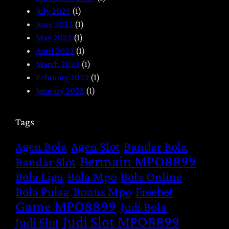
r
e
u
July 2023
(1)
s
t
a
June 2023
(1)
a
i
n
May 2023
(1)
m
a
G
April 2023
(1)
a
S
r
March 2023
(1)
A
i
a
February 2023
(1)
g
t
t
January 2023
(1)
e
u
i
n
s
s
Tags
M
G
D
P
a
i
Agen Bola
Agen Slot
Bandar Bola
O
m
M
Bermain MPO8899
Bandar Slot
8
e
P
Bola Liga
Bola Mpo
Bola Online
8
M
O
Bola Pulsa
Bonus Mpo
Freebet
9
P
8
Game MPO8899
Judi Bola
9
O
8
Judi Slot MPO8899
Judi Slot
8
9