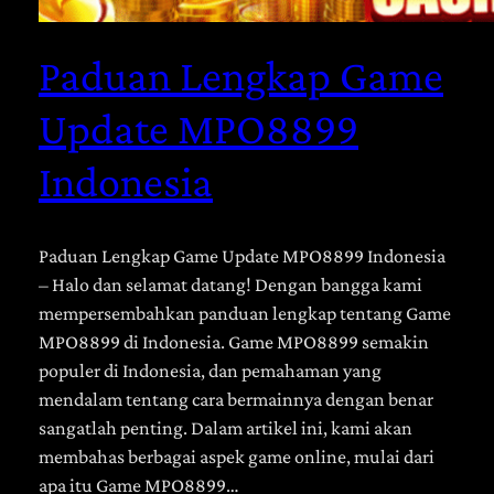
Paduan Lengkap Game
Update MPO8899
Indonesia
Paduan Lengkap Game Update MPO8899 Indonesia
– Halo dan selamat datang! Dengan bangga kami
mempersembahkan panduan lengkap tentang Game
MPO8899 di Indonesia. Game MPO8899 semakin
populer di Indonesia, dan pemahaman yang
mendalam tentang cara bermainnya dengan benar
sangatlah penting. Dalam artikel ini, kami akan
membahas berbagai aspek game online, mulai dari
apa itu Game MPO8899…