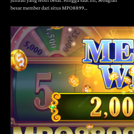
jumlah yang lebih besar. Hingga saat ini, Sebagian
besar member dari situs MPO8899…