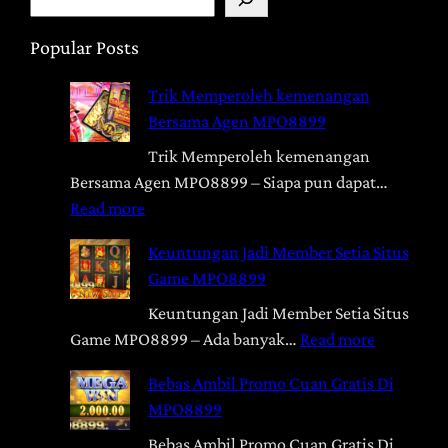
e
a
Popular Posts
r
Trik Memperoleh kemenangan
c
Bersama Agen MPO8899
h
Trik Memperoleh kemenangan
Bersama Agen MPO8899 – Siapa pun dapat…
:
Read more
T
Keuntungan Jadi Member Setia Situs
r
Game MPO8899
i
k
Keuntungan Jadi Member Setia Situs
M
:
Game MPO8899 – Ada banyak…
Read more
e
K
Bebas Ambil Promo Cuan Gratis Di
m
e
MPO8899
p
u
e
n
Bebas Ambil Promo Cuan Gratis Di