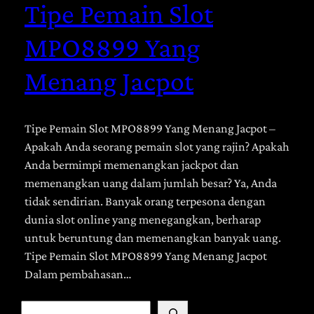
Tipe Pemain Slot
MPO8899 Yang
Menang Jacpot
Tipe Pemain Slot MPO8899 Yang Menang Jacpot –
Apakah Anda seorang pemain slot yang rajin? Apakah
Anda bermimpi memenangkan jackpot dan
memenangkan uang dalam jumlah besar? Ya, Anda
tidak sendirian. Banyak orang terpesona dengan
dunia slot online yang menegangkan, berharap
untuk beruntung dan memenangkan banyak uang.
Tipe Pemain Slot MPO8899 Yang Menang Jacpot
Dalam pembahasan…
S