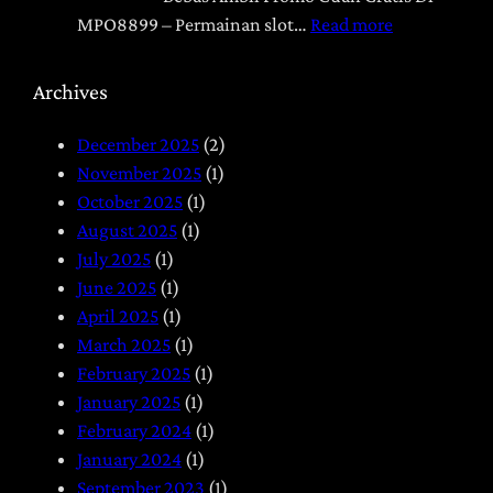
r
t
:
MPO8899 – Permainan slot…
Read more
o
u
B
l
n
e
Archives
e
g
b
h
a
a
December 2025
(2)
k
n
s
November 2025
(1)
e
J
A
October 2025
(1)
m
a
m
August 2025
(1)
e
d
b
July 2025
(1)
n
i
i
June 2025
(1)
a
M
l
April 2025
(1)
n
e
P
March 2025
(1)
g
m
r
February 2025
(1)
a
b
o
January 2025
(1)
n
e
m
February 2024
(1)
B
r
o
January 2024
(1)
e
S
C
September 2023
(1)