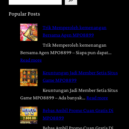
e
a
Popular Posts
r
Trik Memperoleh kemenangan
c
Bersama Agen MPO8899
h
Trik Memperoleh kemenangan
Bersama Agen MPO8899 – Siapa pun dapat…
:
Read more
T
Keuntungan Jadi Member Setia Situs
r
Game MPO8899
i
k
Keuntungan Jadi Member Setia Situs
M
:
Game MPO8899 – Ada banyak…
Read more
e
K
Bebas Ambil Promo Cuan Gratis Di
m
e
MPO8899
p
u
e
n
Bebas Ambil Promo Cuan Gratis Di