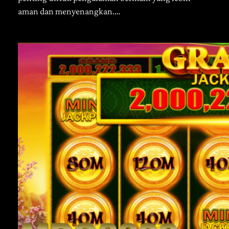
aman dan menyenangkan.…