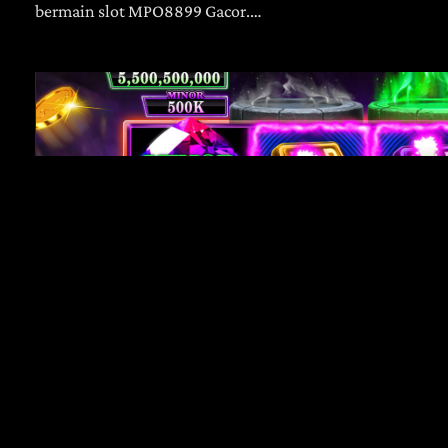
bermain slot MPO8899 Gacor.…