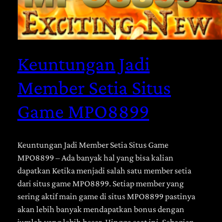
Keuntungan Jadi
Member Setia Situs
Game MPO8899
Keuntungan Jadi Member Setia Situs Game
MPO8899 – Ada banyak hal yang bisa kalian
dapatkan Ketika menjadi salah satu member setia
dari situs game MPO8899. Setiap member yang
sering aktif main game di situs MPO8899 pastinya
akan lebih banyak mendapatkan bonus dengan