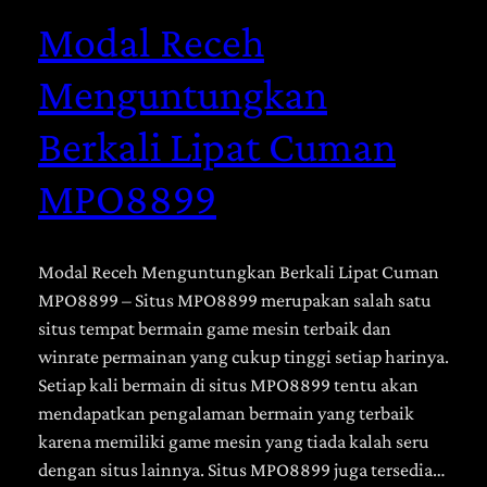
Modal Receh
Menguntungkan
Berkali Lipat Cuman
MPO8899
Modal Receh Menguntungkan Berkali Lipat Cuman
MPO8899 – Situs MPO8899 merupakan salah satu
situs tempat bermain game mesin terbaik dan
winrate permainan yang cukup tinggi setiap harinya.
Setiap kali bermain di situs MPO8899 tentu akan
mendapatkan pengalaman bermain yang terbaik
karena memiliki game mesin yang tiada kalah seru
dengan situs lainnya. Situs MPO8899 juga tersedia…