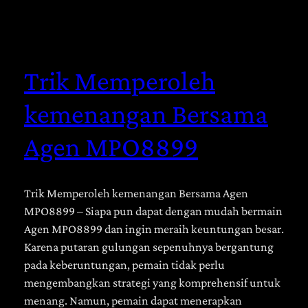
Trik Memperoleh
kemenangan Bersama
Agen MPO8899
Trik Memperoleh kemenangan Bersama Agen
MPO8899 – Siapa pun dapat dengan mudah bermain
Agen MPO8899 dan ingin meraih keuntungan besar.
Karena putaran gulungan sepenuhnya bergantung
pada keberuntungan, pemain tidak perlu
mengembangkan strategi yang komprehensif untuk
menang. Namun, pemain dapat menerapkan