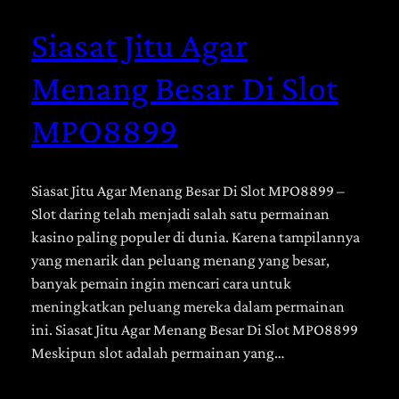
Siasat Jitu Agar
Menang Besar Di Slot
MPO8899
Siasat Jitu Agar Menang Besar Di Slot MPO8899 –
Slot daring telah menjadi salah satu permainan
kasino paling populer di dunia. Karena tampilannya
yang menarik dan peluang menang yang besar,
banyak pemain ingin mencari cara untuk
meningkatkan peluang mereka dalam permainan
ini. Siasat Jitu Agar Menang Besar Di Slot MPO8899
Meskipun slot adalah permainan yang…